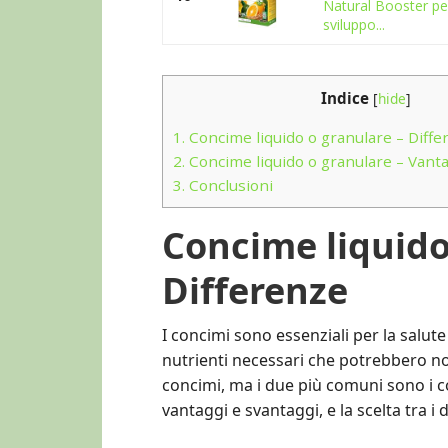
Natural Booster per
sviluppo...
Indice
[
hide
]
1.
Concime liquido o granulare – Diffe
2.
Concime liquido o granulare – Vanta
3.
Conclusioni
Concime liquido
Differenze
I concimi sono essenziali per la salute
nutrienti necessari che potrebbero non
concimi, ma i due più comuni sono i co
vantaggi e svantaggi, e la scelta tra i