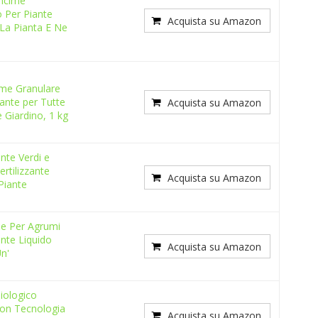
ncime
o Per Piante
Acquista su Amazon
La Pianta E Ne
me Granulare
zante per Tutte
Acquista su Amazon
e Giardino, 1 kg
nte Verdi e
ertilizzante
Acquista su Amazon
 Piante
e Per Agrumi
ante Liquido
Acquista su Amazon
n'
iologico
con Tecnologia
Acquista su Amazon