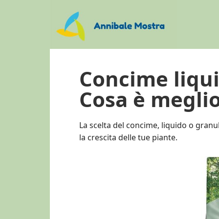
Skip
Skip
Skip
to
to
to
main
primary
footer
content
sidebar
Concime liqui
Cosa è meglio
La scelta del concime, liquido o granu
la crescita delle tue piante.