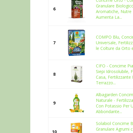
Concime Orto - Co
Granulare Biologic
6
Aromatiche, Nutre 
Aumenta La...
COMPO Blu, Conci
7
Universale, Fertiliz
le Colture da Orto 
CIFO - Concime Pia
Siepi Idrosolubile, F
8
Casa, Fertilizzante
Terrazzo...
Albagarden Concim
Naturale - Fertilizz
9
Con Potassio Per U
Abbondante...
Solabiol Concime B
Granulare Agrumi 
10