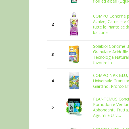
fiori ed alberi (Liqu
COMPO Concime pe
Azalee, Camelie e 
2
tutte le Piante acid
balcone...
Solabiol Concime B
Granulare Acidofile
3
Tecnologia Natural
favorire lo...
COMPO NPK BLU, 
4
Universale Granula
Giardino, Pronto Ef
PLANTEMUS Conci
Pomodori e Verdure
5
Abbondanti, Frutta,
Agrumi e Ulivi...