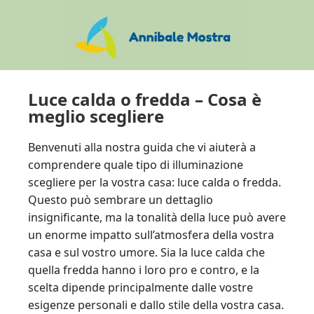
Skip
Skip
Skip
to
to
to
main
primary
footer
content
sidebar
Luce calda o fredda – Cosa è
meglio scegliere
Benvenuti alla nostra guida che vi aiuterà a
comprendere quale tipo di illuminazione
scegliere per la vostra casa: luce calda o fredda.
Questo può sembrare un dettaglio
insignificante, ma la tonalità della luce può avere
un enorme impatto sull’atmosfera della vostra
casa e sul vostro umore. Sia la luce calda che
quella fredda hanno i loro pro e contro, e la
scelta dipende principalmente dalle vostre
esigenze personali e dallo stile della vostra casa.