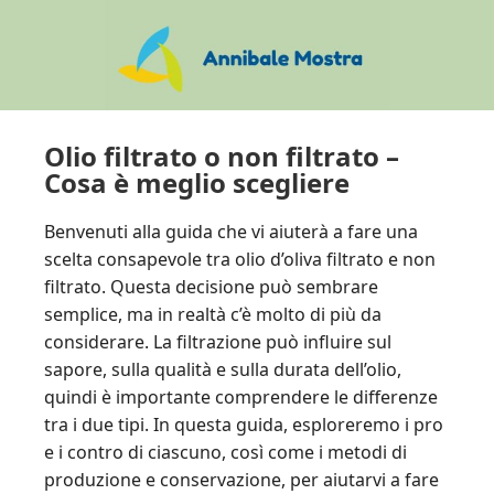
Skip
Skip
Skip
to
to
to
main
primary
footer
content
sidebar
Olio filtrato o non filtrato –
Cosa è meglio scegliere
Benvenuti alla guida che vi aiuterà a fare una
scelta consapevole tra olio d’oliva filtrato e non
filtrato. Questa decisione può sembrare
semplice, ma in realtà c’è molto di più da
considerare. La filtrazione può influire sul
sapore, sulla qualità e sulla durata dell’olio,
quindi è importante comprendere le differenze
tra i due tipi. In questa guida, esploreremo i pro
e i contro di ciascuno, così come i metodi di
produzione e conservazione, per aiutarvi a fare