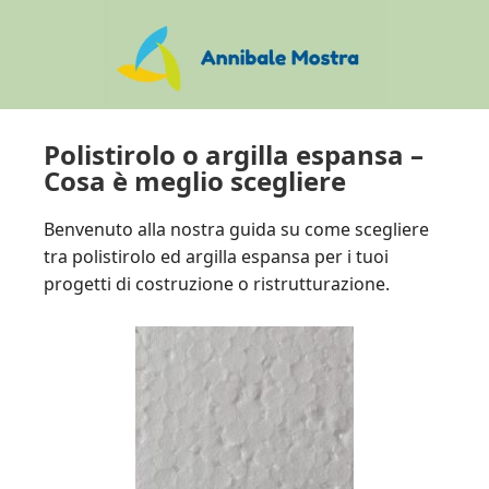
Skip
Skip
Skip
to
to
to
main
primary
footer
content
sidebar
Polistirolo o argilla espansa –
Cosa è meglio scegliere
Benvenuto alla nostra guida su come scegliere
tra polistirolo ed argilla espansa per i tuoi
progetti di costruzione o ristrutturazione.