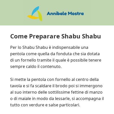
Skip
Skip
Skip
to
to
to
main
primary
footer
content
sidebar
Come Preparare Shabu Shabu
Per lo Shabu Shabu è indispensabile una
pentola come quella da fonduta che sia dotata
di un fornello tramite il quale è possibile tenere
sempre caldo il contenuto.
Si mette la pentola con fornello al centro della
tavola e si fa scaldare il brodo poi si immergono
al suo interno delle sottilissime fettine di manzo
o di maiale in modo da lessarle, si accompagna il
tutto con verdure e salse particolari.