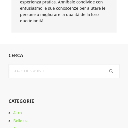
esperienza pratica, Annibale condivide con
entusiasmo le sue conoscenze per aiutare le
persone a migliorare la qualità della loro
quotidianità.
Primary
CERCA
Sidebar
Search
this
website
CATEGORIE
Altro
Bellezza