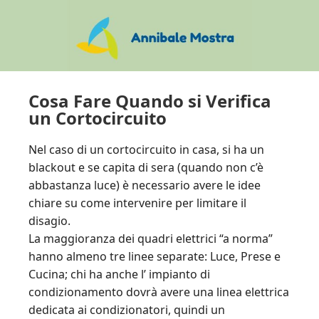
Skip
Skip
Skip
to
to
to
main
primary
footer
content
sidebar
Cosa Fare Quando si Verifica
un Cortocircuito
Nel caso di un cortocircuito in casa, si ha un
blackout e se capita di sera (quando non c’è
abbastanza luce) è necessario avere le idee
chiare su come intervenire per limitare il
disagio.
La maggioranza dei quadri elettrici “a norma”
hanno almeno tre linee separate: Luce, Prese e
Cucina; chi ha anche l’ impianto di
condizionamento dovrà avere una linea elettrica
dedicata ai condizionatori, quindi un