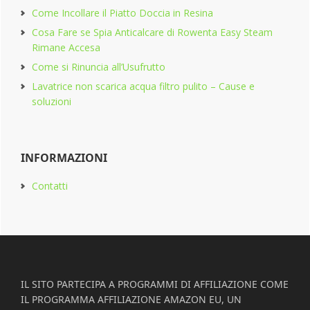
Come Incollare il Piatto Doccia in Resina
Cosa Fare se Spia Anticalcare di Rowenta Easy Steam
Rimane Accesa
Come si Rinuncia all’Usufrutto
Lavatrice non scarica acqua filtro pulito​ – Cause e
soluzioni
INFORMAZIONI
Contatti
Footer
IL SITO PARTECIPA A PROGRAMMI DI AFFILIAZIONE COME
IL PROGRAMMA AFFILIAZIONE AMAZON EU, UN