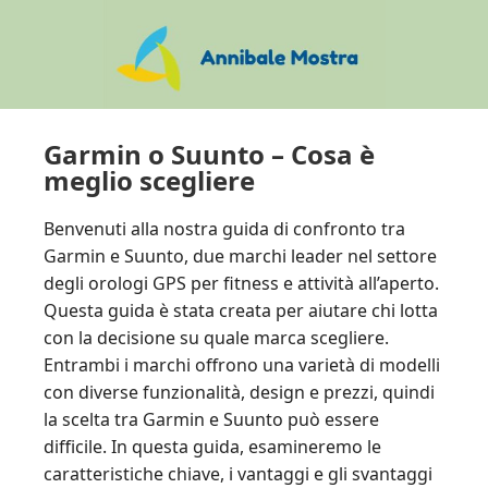
Skip
Skip
Skip
to
to
to
main
primary
footer
content
sidebar
Garmin o Suunto – Cosa è
meglio scegliere
Benvenuti alla nostra guida di confronto tra
Garmin e Suunto, due marchi leader nel settore
degli orologi GPS per fitness e attività all’aperto.
Questa guida è stata creata per aiutare chi lotta
con la decisione su quale marca scegliere.
Entrambi i marchi offrono una varietà di modelli
con diverse funzionalità, design e prezzi, quindi
la scelta tra Garmin e Suunto può essere
difficile. In questa guida, esamineremo le
caratteristiche chiave, i vantaggi e gli svantaggi