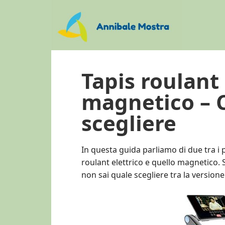
Skip
Skip
Skip
to
to
to
main
primary
footer
content
sidebar
Tapis roulant 
magnetico – 
scegliere
In questa guida parliamo di due tra i pi
roulant elettrico e quello magnetico. 
non sai quale scegliere tra la versione