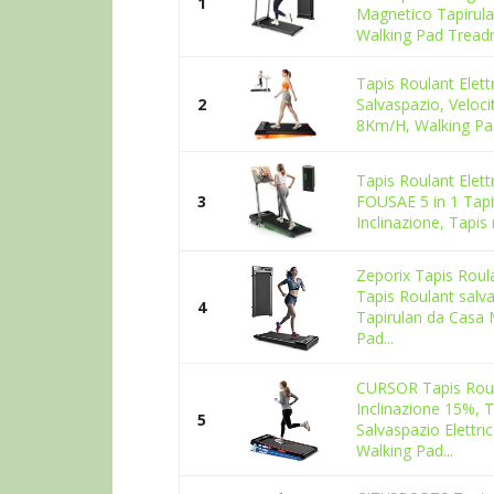
1
Magnetico Tapirul
Walking Pad Treadmi
Tapis Roulant Elett
2
Salvaspazio, Veloci
8Km/H, Walking Pad
Tapis Roulant Elett
3
FOUSAE 5 in 1 Tapi
Inclinazione, Tapis r
Zeporix Tapis Roula
Tapis Roulant salv
4
Tapirulan da Casa 
Pad...
CURSOR Tapis Rou
Inclinazione 15%, 
5
Salvaspazio Elettr
Walking Pad...