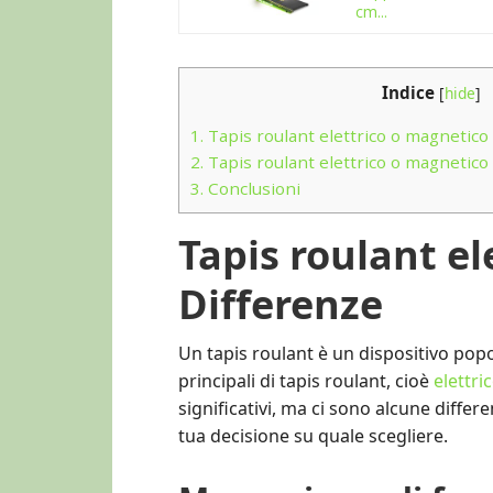
cm...
Indice
[
hide
]
1.
Tapis roulant elettrico o magnetico
2.
Tapis roulant elettrico o magnetico
3.
Conclusioni
Tapis roulant el
Differenze
Un tapis roulant è un dispositivo popol
principali di tapis roulant, cioè
elettri
significativi, ma ci sono alcune differ
tua decisione su quale scegliere.