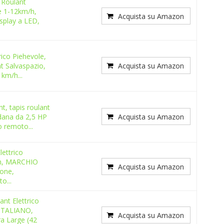
 Roulant
le 1-12km/h,
Acquista su Amazon
splay a LED,
rico Piehevole,
t Salvaspazio,
Acquista su Amazon
 km/h...
t, tapis roulant
dana da 2,5 HP
Acquista su Amazon
o remoto...
ettrico
/h, MARCHIO
Acquista su Amazon
ione,
o...
nt Elettrico
 ITALIANO,
Acquista su Amazon
a Large (42