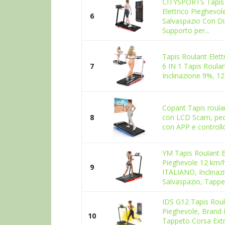
CITYSPORTS Tapis
Elettrico Pieghevo
6
Salvaspazio Con Di
Supporto per...
Tapis Roulant Elett
7
6 IN 1 Tapis Roulan
Inclinazione 9%, 12
Copant Tapis roulan
8
con LCD Scarn, pe
con APP e controll
YM Tapis Roulant El
Pieghevole 12 km
9
ITALIANO, Inclinaz
Salvaspazio, Tappet
IDS G12 Tapis Roula
Pieghevole, Brand
10
Tappeto Corsa Extr