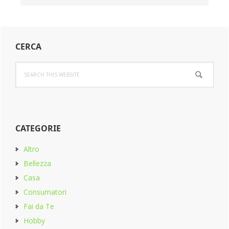
Primary
CERCA
Sidebar
Search
this
website
CATEGORIE
Altro
Bellezza
Casa
Consumatori
Fai da Te
Hobby