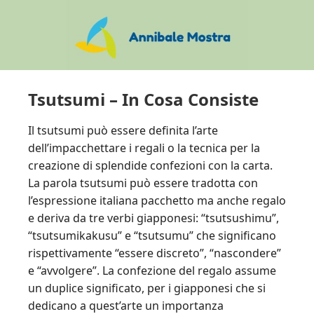
Skip
Skip
Skip
to
to
to
main
primary
footer
content
sidebar
Tsutsumi – In Cosa Consiste
Il tsutsumi può essere definita l’arte
dell’impacchettare i regali o la tecnica per la
creazione di splendide confezioni con la carta.
La parola tsutsumi può essere tradotta con
l’espressione italiana pacchetto ma anche regalo
e deriva da tre verbi giapponesi: “tsutsushimu”,
“tsutsumikakusu” e “tsutsumu” che significano
rispettivamente “essere discreto”, “nascondere”
e “avvolgere”. La confezione del regalo assume
un duplice significato, per i giapponesi che si
dedicano a quest’arte un importanza